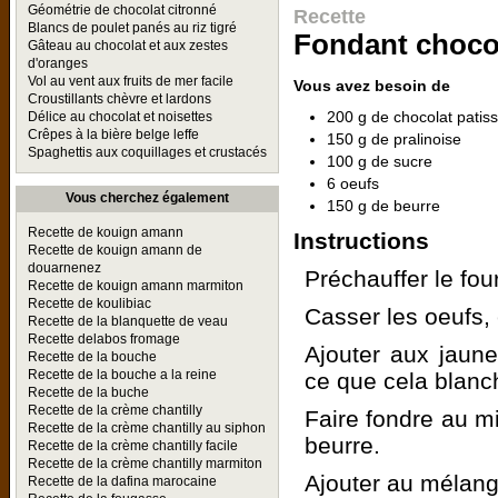
Géométrie de chocolat citronné
Recette
Blancs de poulet panés au riz tigré
Fondant chocol
Gâteau au chocolat et aux zestes
d'oranges
Vol au vent aux fruits de mer facile
Vous avez besoin de
Croustillants chèvre et lardons
200 g de chocolat patiss
Délice au chocolat et noisettes
Crêpes à la bière belge leffe
150 g de pralinoise
Spaghettis aux coquillages et crustacés
100 g de sucre
6 oeufs
Vous cherchez également
150 g de beurre
Recette de kouign amann
Instructions
Recette de kouign amann de
douarnenez
Préchauffer le fou
Recette de kouign amann marmiton
Recette de koulibiac
Casser les oeufs,
Recette de la blanquette de veau
Recette delabos fromage
Ajouter aux jaune
Recette de la bouche
Recette de la bouche a la reine
ce que cela blanc
Recette de la buche
Recette de la crème chantilly
Faire fondre au mi
Recette de la crème chantilly au siphon
beurre.
Recette de la crème chantilly facile
Recette de la crème chantilly marmiton
Ajouter au mélang
Recette de la dafina marocaine