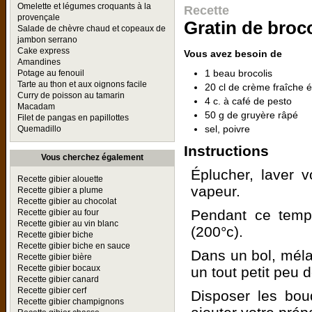
Omelette et légumes croquants à la
Recette
provençale
Gratin de broco
Salade de chèvre chaud et copeaux de
jambon serrano
Cake express
Vous avez besoin de
Amandines
1 beau brocolis
Potage au fenouil
Tarte au thon et aux oignons facile
20 cl de crème fraîche
Curry de poisson au tamarin
4 c. à café de pesto
Macadam
50 g de gruyère râpé
Filet de pangas en papillottes
sel, poivre
Quemadillo
Instructions
Vous cherchez également
Éplucher, laver v
Recette gibier alouette
vapeur.
Recette gibier a plume
Recette gibier au chocolat
Pendant ce temps
Recette gibier au four
Recette gibier au vin blanc
(200°c).
Recette gibier biche
Recette gibier biche en sauce
Dans un bol, mélan
Recette gibier bière
Recette gibier bocaux
un tout petit peu d
Recette gibier canard
Recette gibier cerf
Disposer les bou
Recette gibier champignons