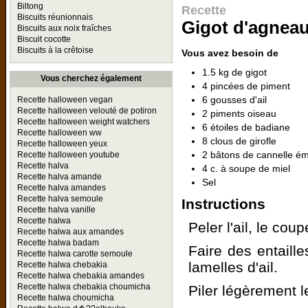
Biltong
Recette
Biscuits réunionnais
Gigot d'agneau
Biscuits aux noix fraîches
Biscuit cocotte
Biscuits à la crêtoise
Vous avez besoin de
1.5 kg de gigot
Vous cherchez également
4 pincées de piment
6 gousses d'ail
Recette halloween vegan
Recette halloween velouté de potiron
2 piments oiseau
Recette halloween weight watchers
6 étoiles de badiane
Recette halloween ww
8 clous de girofle
Recette halloween yeux
2 bâtons de cannelle ém
Recette halloween youtube
Recette halva
4 c. à soupe de miel
Recette halva amande
Sel
Recette halva amandes
Recette halva semoule
Instructions
Recette halva vanille
Recette halwa
Peler l'ail, le cou
Recette halwa aux amandes
Recette halwa badam
Faire des entaille
Recette halwa carotte semoule
lamelles d'ail.
Recette halwa chebakia
Recette halwa chebakia amandes
Recette halwa chebakia choumicha
Piler légèrement l
Recette halwa choumicha