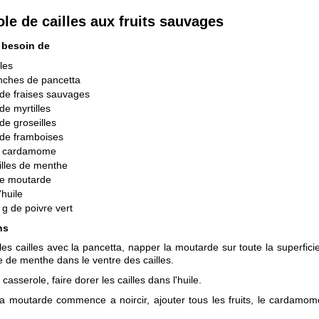
le de cailles aux fruits sauvages
 besoin de
lles
nches de pancetta
de fraises sauvages
de myrtilles
de groseilles
 de framboises
e cardamome
illes de menthe
de moutarde
'huile
 g de poivre vert
ns
les cailles avec la pancetta, napper la moutarde sur toute la superficie
le de menthe dans le ventre des cailles.
asserole, faire dorer les cailles dans l'huile.
a moutarde commence a noircir, ajouter tous les fruits, le cardamome