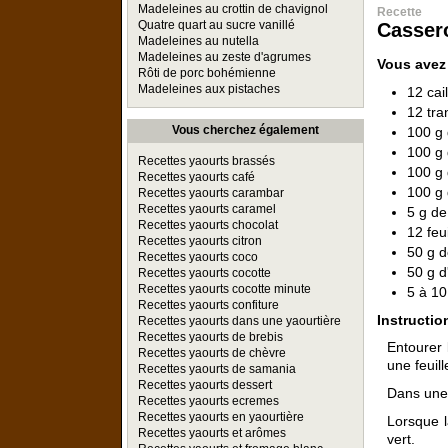
Madeleines au crottin de chavignol
Recette
Quatre quart au sucre vanillé
Cassero
Madeleines au nutella
Madeleines au zeste d'agrumes
Vous avez
Rôti de porc bohémienne
Madeleines aux pistaches
12 cai
12 tra
Vous cherchez également
100 g 
100 g 
Recettes yaourts brassés
100 g 
Recettes yaourts café
100 g
Recettes yaourts carambar
Recettes yaourts caramel
5 g d
Recettes yaourts chocolat
12 feu
Recettes yaourts citron
50 g 
Recettes yaourts coco
50 g d
Recettes yaourts cocotte
Recettes yaourts cocotte minute
5 à 10
Recettes yaourts confiture
Instructio
Recettes yaourts dans une yaourtière
Recettes yaourts de brebis
Entourer 
Recettes yaourts de chèvre
une feuil
Recettes yaourts de samania
Recettes yaourts dessert
Dans une c
Recettes yaourts ecremes
Recettes yaourts en yaourtière
Lorsque l
Recettes yaourts et arômes
vert.