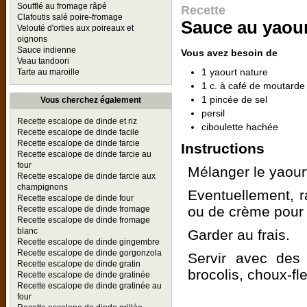
Soufflé au fromage râpé
Recette
Clafoutis salé poire-fromage
Sauce au yaou
Velouté d'orties aux poireaux et
oignons
Sauce indienne
Vous avez besoin de
Veau tandoori
1 yaourt nature
Tarte au maroille
1 c. à café de moutarde
1 pincée de sel
Vous cherchez également
persil
Recette escalope de dinde et riz
ciboulette hachée
Recette escalope de dinde facile
Recette escalope de dinde farcie
Instructions
Recette escalope de dinde farcie au
four
Mélanger le yaourt
Recette escalope de dinde farcie aux
champignons
Eventuellement, r
Recette escalope de dinde four
ou de crème pour l
Recette escalope de dinde fromage
Recette escalope de dinde fromage
blanc
Garder au frais.
Recette escalope de dinde gingembre
Recette escalope de dinde gorgonzola
Servir avec des 
Recette escalope de dinde gratin
brocolis, choux-fleu
Recette escalope de dinde gratinée
Recette escalope de dinde gratinée au
four