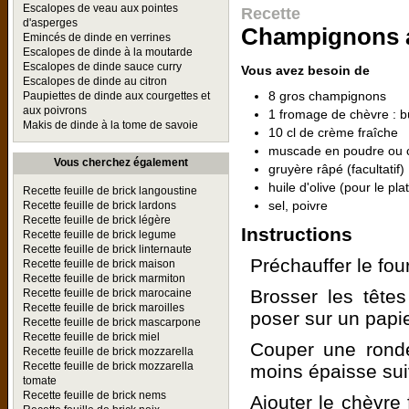
Escalopes de veau aux pointes
Recette
d'asperges
Champignons a
Emincés de dinde en verrines
Escalopes de dinde à la moutarde
Escalopes de dinde sauce curry
Vous avez besoin de
Escalopes de dinde au citron
8 gros champignons
Paupiettes de dinde aux courgettes et
aux poivrons
1 fromage de chèvre : bû
Makis de dinde à la tome de savoie
10 cl de crème fraîche
muscade en poudre ou c
Vous cherchez également
gruyère râpé (facultatif)
huile d'olive (pour le plat
Recette feuille de brick langoustine
sel, poivre
Recette feuille de brick lardons
Recette feuille de brick légère
Instructions
Recette feuille de brick legume
Recette feuille de brick linternaute
Préchauffer le fou
Recette feuille de brick maison
Recette feuille de brick marmiton
Brosser les tête
Recette feuille de brick marocaine
Recette feuille de brick maroilles
poser sur un papi
Recette feuille de brick mascarpone
Recette feuille de brick miel
Couper une rond
Recette feuille de brick mozzarella
Recette feuille de brick mozzarella
moins épaisse sui
tomate
Recette feuille de brick nems
Ajouter le chèvre 