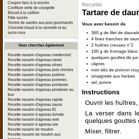
Chapon farci à la broche
Recette
Confiture verte de courgette
Tartare de dau
Biscuit à la cuillère
Pâte sucrée
Terrine de sandre aux pois gourmands
Vous avez besoin de
Chocolat chaud à la cannelle et au
360 g de filet de daura
sucre roux
4 fines tranches de sa
2 huîtres creuses n°2
Vous cherchez également
100 g de fromage blanc
Recette navarin d'agneau masterchef
quelques gouttes de jus 
Recette navarin d'agneau navet
câpres
Recette navarin d'agneau olives
mini dés de poivron rou
Recette navarin d'agneau pois chiches
Recette navarin d'agneau poitrine
vinaigrette aux herbes
Recette navarin d'agneau pommes
sel, poivre
Recette navarin d'agneau printanier
Recette navarin d'agneau printanier au
Instructions
four
Recette navarin d'agneau rapide
Ouvrir les huîtres,
Recette navarin d'agneau sauce
Recette navarin d'agneau tf1
La verser dans l
Recette navarin d agneau tomate
quelques gouttes d
Recette navarin d'agneau wok
Recette navarin d agneau ww
Recette navarin de mouton
Mixer, filtrer.
Recette navarin de mouton aux