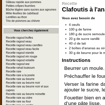
Gâteau rapide aux pommes
Recette
Petites crêpes fourrées
Clafoutis à l'a
Bûche légère sans sucres aux agrumes
Mille-feuilles de cabillaud
Lentilles au thon
Vous avez besoin de
Trio de poivrons au chèvre
4 oeufs
100 g de farine
Vous cherchez également
180 g de sucre semoule
Recette ragout truffes
20 g de sucre vanillé
Recette ragout veau
40 cl de lait
Recette ragout veau carottes
2 boîtes d'ananas au si
Recette ragout veau facile
30 g de beurre pour le 
Recette ragout viande
Recette ragout vin rouge
Instructions
Recette ragout volaille
Recette ragout ww
Beurrer un moule.
Recette rahat loukoum
Recette raie
Préchauffer le fou
Recette raie a la poele
Recette raie au beurre
Recette raie au beurre noir
Verser la farine d
Recette raie au beurre noir et aux
ajouter le sucre, l
capres
Recette raie au beurre noisette
Fouetter bien en aj
Recette raie au cidre
Recette raie au four
d’une pâte lisse.