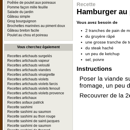
Poêlée de poulet aux poireaux
Recette
Pomme façon mille feuille
Hamburger au 
Salade du jardin
Gâteau simple
Grog bourguignon
Vous avez besoin de
Brochettes marinées au piment doux
2 tranches de pain de m
Gâteau breton facile
Poulet au chou et poireau
du gruyère râpé
une grosse tranche de 
Vous cherchez également
du steak haché
un peu de ketchup
Recettes artichauts surgelés
sel, poivre
Recettes artichauts vapeur
Recettes artichauts velouté
Instructions
Recettes artichauts viandes
Recettes artichauts vinaigrette
Poser la viande su
Recettes artichauts violets
Recettes artichauts violets farcis
fromage, un peu d
Recettes artichauts violets fenouil
Recettes artichauts violets provence
Recouvrer de la 2è
Recettes artichaux
Recettes asfaux patrick
Recette sashimi
Recette sashimi au saumon
Recette sashimi au thon rouge
Recette sashimi de saint-jacques
Recette sashimi de saumon