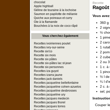
chocolat
Recette
Apple highball
Ragoût
Géline de touraine à la lochoise
Saumon en papilotte de mélanie
Vous avez
Quiche aux poireaux et curry
Oie à la flamande
360 g 
Bouchées à la noix de coco râpé
2 oig
½ cho
Vous cherchez également
1 pim
2 caro
Recettes ivoiriennes poulet
1 ruta
Recettes ivry-sur-seine
Recette six'co
2 pom
Recette six mois
2 cube
Recette six pâtes
2 ou 3 
Recette six-pâtes lac st-jean
1 c. à
Recette six personnes
Recettes iza guyot
1 pinc
Recettes izarra jaune
½ l de
Recettes jack daniels
¼ l d'
Recettes jacqueline bellefontaine
2 c. à
Recettes jacqueline cohen-azuelos
Recettes jacqueline desbrosses
sel, p
Recettes jacqueline ury
Instructio
Recettes jacques medecin
Recettes jacques thorel
Couper le
Recettes jacques torres