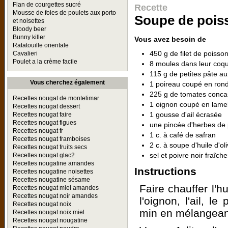
Flan de courgettes sucré
Recette
Mousse de foies de poulets aux porto
Soupe de pois
et noisettes
Bloody beer
Bunny killer
Vous avez besoin de
Ratatouille orientale
450 g de filet de poisso
Cavalieri
Poulet a la crème facile
8 moules dans leur coqu
115 g de petites pâte au
Vous cherchez également
1 poireau coupé en rond
225 g de tomates conc
Recettes nougat de montelimar
1 oignon coupé en lamel
Recettes nougat dessert
1 gousse d'ail écrasée
Recettes nougat faire
Recettes nougat figues
une pincée d'herbes de
Recettes nougat fr
1 c. à café de safran
Recettes nougat framboises
2 c. à soupe d'huile d'ol
Recettes nougat fruits secs
sel et poivre noir fraîc
Recettes nougat glac2
Recettes nougatine amandes
Instructions
Recettes nougatine noisettes
Recettes nougatine sésame
Faire chauffer l'h
Recettes nougat miel amandes
Recettes nougat noir amandes
l'oignon, l'ail, l
Recettes nougat noix
min en mélangean
Recettes nougat noix miel
Recettes nougat nougatine