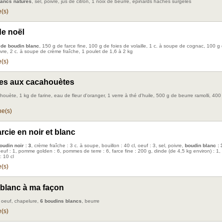
lancs natures
, sel, poivre, jus de citron, 1 noix de beurre, épinards hachés surgelés
(s)
de noël
de boudin blanc
, 150 g de farce fine, 100 g de foies de volaille, 1 c. à soupe de cognac, 100 g
ivre, 2 c. à soupe de crème fraîche, 1 poulet de 1,6 à 2 kg
(s)
es aux cacahouètes
ouète, 1 kg de farine, eau de fleur d'oranger, 1 verre à thé d'huile, 500 g de beurre ramolli, 400
e(s)
rcie en noir et blanc
oudin noir : 3
, crème fraîche : 3 c. à soupe, bouillon : 40 cl, oeuf : 3, sel, poivre,
boudin blanc : 
oeuf : 1, pomme golden : 6, pommes de terre : 6, farce fine : 200 g, dinde (de 4,5 kg environ) : 1,
 10 cl
(s)
blanc à ma façon
1 oeuf, chapelure,
6 boudins blancs
, beurre
(s)