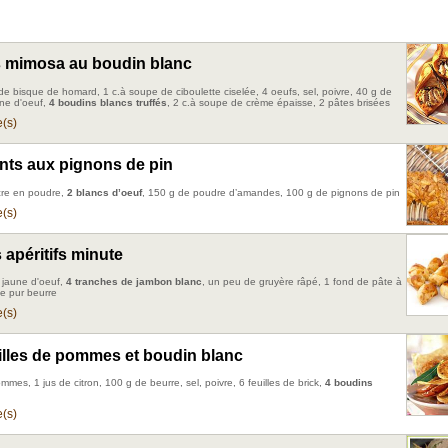
 mimosa au boudin blanc
de bisque de homard, 1 c.à soupe de ciboulette ciselée, 4 oeufs, sel, poivre, 40 g de
une d'oeuf,
4 boudins blancs truffés
, 2 c.à soupe de crème épaisse, 2 pâtes brisées
(s)
nts aux pignons de pin
cre en poudre,
2 blancs d’oeuf
, 150 g de poudre d’amandes, 100 g de pignons de pin
(s)
 apéritifs minute
1 jaune d'oeuf,
4 tranches de jambon blanc
, un peu de gruyère râpé, 1 fond de pâte à
tée pur beurre
(s)
uilles de pommes et boudin blanc
mmes, 1 jus de citron, 100 g de beurre, sel, poivre, 6 feuilles de brick,
4 boudins
(s)