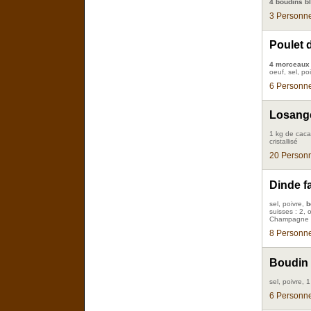
4 boudins b
3 Personne
Poulet 
4 morceaux 
oeuf, sel, po
6 Personne
Losang
1 kg de cacah
cristallisé
20 Personn
Dinde fa
sel, poivre,
b
suisses : 2, 
Champagne :
8 Personne
Boudin 
sel, poivre, 
6 Personne