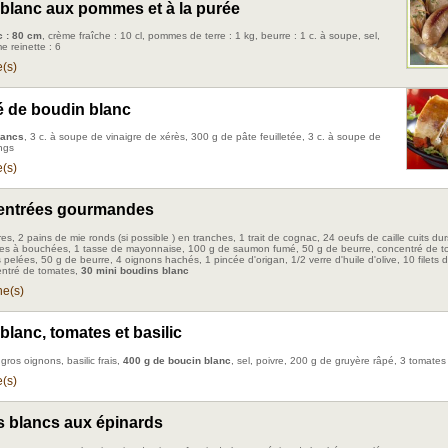
blanc aux pommes et à la purée
c : 80 cm
, crème fraîche : 10 cl, pommes de terre : 1 kg, beurre : 1 c. à soupe, sel,
e reinette : 6
(s)
té de boudin blanc
lancs
, 3 c. à soupe de vinaigre de xérès, 300 g de pâte feuilletée, 3 c. à soupe de
ngs
(s)
 entrées gourmandes
res, 2 pains de mie ronds (si possible ) en tranches, 1 trait de cognac, 24 oeufs de caille cuits du
tes à bouchées, 1 tasse de mayonnaise, 100 g de saumon fumé, 50 g de beurre, concentré de t
pelées, 50 g de beurre, 4 oignons hachés, 1 pincée d'origan, 1/2 verre d'huile d'olive, 10 filets d
entré de tomates,
30 mini boudins blanc
e(s)
blanc, tomates et basilic
gros oignons, basilic frais,
400 g de boucin blanc
, sel, poivre, 200 g de gruyère râpé, 3 tomates
(s)
 blancs aux épinards