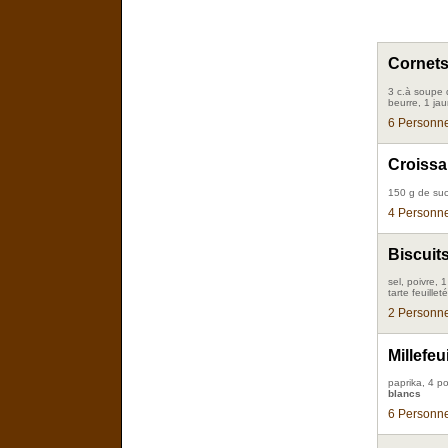
Cornets
3 c.à soupe 
beurre, 1 ja
6 Personne
Croissa
150 g de su
4 Personne
Biscuits
sel, poivre, 
tarte feuille
2 Personne
Millefe
paprika, 4 po
blancs
6 Personne