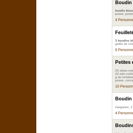
Boudin 
boudin blan
poivre, pomm
4 Personne
Feuille
3 boudins b
gelée de coi
6 Personne
Petites
20 olives noi
20 mini croû
g de tomates 
poivre, conc
10 Personn
Boudin 
margarine, 2 
4 Personne
Boudins