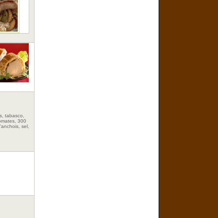
rs, tabasco,
omates, 300
'anchois, sel,