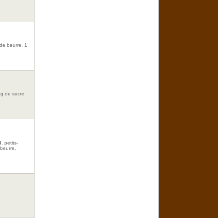
 de beurre, 1
 g de sucre
3
, petits-
 beurre,