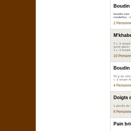
Boudin 
boudin noir 
rondelles
, c
2 Personne
M'khabe
2 c. à soupe 
sucre glace, 
1 c. à soupe
10 Personn
Boudin 
50 g de crèm
c. à soupe d
4 Personne
Doigts 
1 pincée de 
6 Personne
Pain br