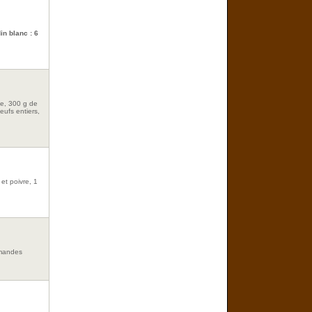
in blanc : 6
le, 300 g de
eufs entiers,
 et poivre, 1
amandes