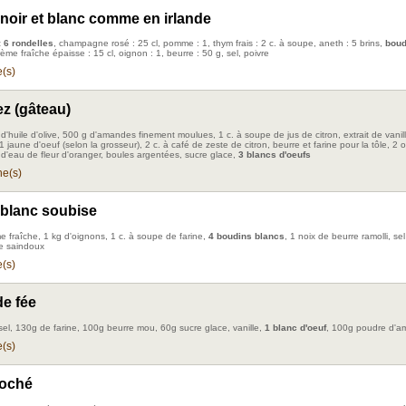
noir et blanc comme en irlande
: 6 rondelles
, champagne rosé : 25 cl, pomme : 1, thym frais : 2 c. à soupe, aneth : 5 brins,
boud
rème fraîche épaisse : 15 cl, oignon : 1, beurre : 50 g, sel, poivre
(s)
z (gâteau)
d'huile d'olive, 500 g d'amandes finement moulues, 1 c. à soupe de jus de citron, extrait de vanil
1 jaune d'oeuf (selon la grosseur), 2 c. à café de zeste de citron, beurre et farine pour la tôle, 2 o
 d'eau de fleur d'oranger, boules argentées, sucre glace,
3 blancs d'oeufs
e(s)
blanc soubise
e fraîche, 1 kg d'oignons, 1 c. à soupe de farine,
4 boudins blancs
, 1 noix de beurre ramolli, sel
e saindoux
(s)
de fée
sel, 130g de farine, 100g beurre mou, 60g sucre glace, vanille,
1 blanc d'oeuf
, 100g poudre d'
(s)
ioché