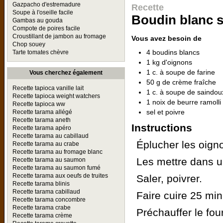
Gazpacho d'estremadure
Recette
Soupe à l'oseille facile
Boudin blanc 
Gambas au gouda
Compote de poires facile
Croustillant de jambon au fromage
Vous avez besoin de
Chop souey
4 boudins blancs
Tarte tomates chèvre
1 kg d'oignons
1 c. à soupe de farine
Vous cherchez également
50 g de crème fraîche
Recette tapioca vanille lait
1 c. à soupe de saindou
Recette tapioca weight watchers
1 noix de beurre ramolli
Recette tapioca ww
sel et poivre
Recette tarama allégé
Recette tarama aneth
Instructions
Recette tarama apéro
Recette tarama au cabillaud
Éplucher les oigno
Recette tarama au crabe
Recette tarama au fromage blanc
Les mettre dans un
Recette tarama au saumon
Recette tarama au saumon fumé
Recette tarama aux oeufs de truites
Saler, poivrer.
Recette tarama blinis
Recette tarama cabillaud
Faire cuire 25 min
Recette tarama concombre
Recette tarama crabe
Préchauffer le fou
Recette tarama crème