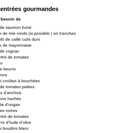
s entrées gourmandes
 besoin de
 de saumon fumé
s de mie ronds (si possible ) en tranches
fs de caille cuits durs
se de mayonnaise
t de cognac
ntré de tomates
co
e beurre
oivre
i croûtes à bouchées
de tomates pelées
ets d'anchois
nons hachés
ée d'origan
ves noires
ntré de tomates
re d'huile d'olive
i boudins blanc