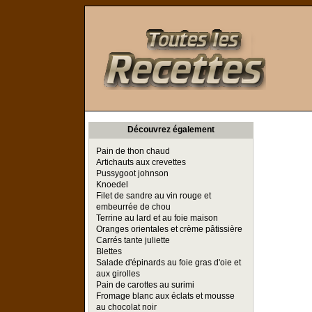
Toutes les Recettes
Découvrez également
Pain de thon chaud
Artichauts aux crevettes
Pussygoot johnson
Knoedel
Filet de sandre au vin rouge et
embeurrée de chou
Terrine au lard et au foie maison
Oranges orientales et crème pâtissière
Carrés tante juliette
Blettes
Salade d'épinards au foie gras d'oie et
aux girolles
Pain de carottes au surimi
Fromage blanc aux éclats et mousse
au chocolat noir