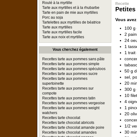
Roulé à la myrtille
Recette
Tarte aux myrtilles et à la rhubarbe
Petite
Tarte en pain de mie aux myrtilles
Porc au soja
Vous avez
Tartelettes aux myrtilles de béatrice
Tarte aux myrtilles
100 g
Tarte aux myrtilles facile
2 pain
Tarte aux noix et myrtilles
24 oeu
1 tas
Vous cherchez également
1 trai
conce
Recettes tarte aux pommes sans pâte
Recettes tarte aux pommes simple
tabas
Recettes tarte aux pommes spéculoos
50 g d
Recettes tarte aux pommes sucre
sel, p
Recettes tarte aux pommes
20 min
supertoinette
Recettes tarte aux pommes sur
300 g 
compote
10 fil
Recettes tarte aux pommes tatin
4 oig
Recettes tarte aux pommes vergeoise
1 pinc
Recettes tarte aux pommes weight
watchers
20 oli
Recettes tarte chocolat
conce
Recettes tarte chocolat abricots
1/2 ver
Recettes tarte chocolat amande poire
30 min
Recettes tarte chocolat amandes