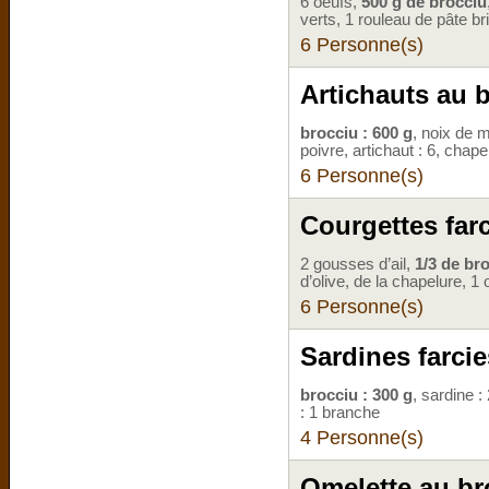
6 oeufs,
500 g de brocciu
verts, 1 rouleau de pâte br
6 Personne(s)
Artichauts au 
brocciu : 600 g
, noix de m
poivre, artichaut : 6, chape
6 Personne(s)
Courgettes far
2 gousses d’ail,
1/3 de bro
d’olive, de la chapelure, 1 
6 Personne(s)
Sardines farci
brocciu : 300 g
, sardine : 
: 1 branche
4 Personne(s)
Omelette au br