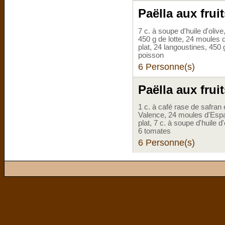
Paëlla aux frui
7 c. à soupe d'huile d'oliv
450 g de lotte, 24 moules 
plat, 24 langoustines, 450 
poisson
6 Personne(s)
Paëlla aux frui
1 c. à café rase de safran 
Valence, 24 moules d'Espag
plat, 7 c. à soupe d'huile d
6 tomates
6 Personne(s)