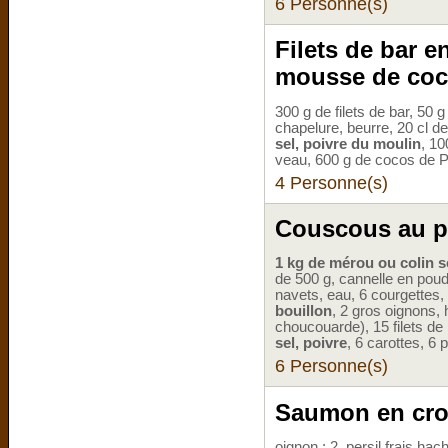
6 Personne(s)
Filets de bar e
mousse de coc
300 g de filets de bar, 50
chapelure, beurre, 20 cl d
sel, poivre du moulin
, 10
veau, 600 g de cocos de Pa
4 Personne(s)
Couscous au po
1 kg de mérou ou colin s
de 500 g, cannelle en poud
navets, eau, 6 courgettes,
bouillon
, 2 gros oignons, 
choucouarde), 15 filets de 
sel, poivre
, 6 carottes, 6 
6 Personne(s)
Saumon en croû
oignon : 2, persil frais hac