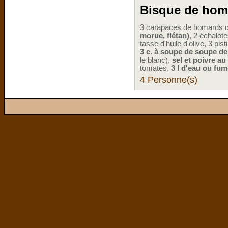
Bisque de homa
3 carapaces de homards d
morue, flétan)
, 2 échalot
tasse d'huile d'olive, 3 pis
3 c. à soupe de soupe d
le blanc),
sel et poivre au
tomates,
3 l d'eau ou fu
4 Personne(s)