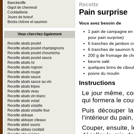
Baeckeoffe
Recette
Gigot de chevreuil
Pain surprise
Cocktaillerie
Joues de boeuf
Bricks chèvre et saumon
Vous avez besoin de
1 pain de campagne en 
Vous cherchez également
pour pain surprise)
6 tranches de jambon c
Recette abats poulet
Recette abats poulet champignons
6 tranches de saumon 
Recette abats poulet choumicha
200 g de fromage de chè
Recette abats poulet sauce
beurre salé
Recette abats riz
quelques brins de ciboul
Recette abats rognon
Recette abats rouge
poivre du moulin
Recette abats sauce
Instructions
Recette abats sauce au vin
Recette abats tripes
Recette abats veau
Le jour même, co
Recette abats vin blanc
qui formera le cou
Recette abats volail
Recette abats volaille
Puis découper la
Recette abats volaille four
Recette abbaye
l’intérieur du pain
Recette abbaye citeaux
Recette abbé souris
Couper, ensuite, l
Recette abbey cocktail