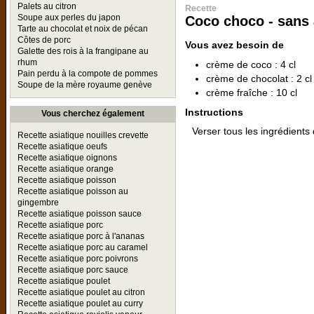
Palets au citron
Recette
Soupe aux perles du japon
Coco choco - sans 
Tarte au chocolat et noix de pécan
Côtes de porc
Vous avez besoin de
Galette des rois à la frangipane au
rhum
crème de coco : 4 cl
Pain perdu à la compote de pommes
crème de chocolat : 2 cl
Soupe de la mère royaume genève
crème fraîche : 10 cl
Instructions
Vous cherchez également
Verser tous les ingrédients
Recette asiatique nouilles crevette
Recette asiatique oeufs
Recette asiatique oignons
Recette asiatique orange
Recette asiatique poisson
Recette asiatique poisson au
gingembre
Recette asiatique poisson sauce
Recette asiatique porc
Recette asiatique porc à l'ananas
Recette asiatique porc au caramel
Recette asiatique porc poivrons
Recette asiatique porc sauce
Recette asiatique poulet
Recette asiatique poulet au citron
Recette asiatique poulet au curry