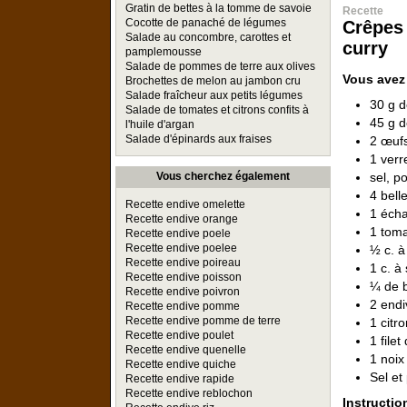
Gratin de bettes à la tomme de savoie
Recette
Cocotte de panaché de légumes
Crêpes 
Salade au concombre, carottes et
curry
pamplemousse
Salade de pommes de terre aux olives
Vous avez
Brochettes de melon au jambon cru
Salade fraîcheur aux petits légumes
30 g d
Salade de tomates et citrons confits à
45 g d
l'huile d'argan
Salade d'épinards aux fraises
2 œuf
1 verr
sel, p
Vous cherchez également
4 bell
Recette endive omelette
1 écha
Recette endive orange
1 tom
Recette endive poele
Recette endive poelee
½ c. à
Recette endive poireau
1 c. à
Recette endive poisson
¼ de b
Recette endive poivron
2 endi
Recette endive pomme
Recette endive pomme de terre
1 citr
Recette endive poulet
1 filet
Recette endive quenelle
1 noix
Recette endive quiche
Sel et
Recette endive rapide
Recette endive reblochon
Instructio