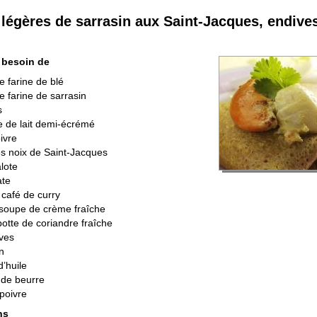
légères de sarrasin aux Saint-Jacques, endives
 besoin de
e farine de blé
e farine de sarrasin
s
e de lait demi-écrémé
oivre
es noix de Saint-Jacques
lote
ate
 café de curry
 soupe de crème fraîche
otte de coriandre fraîche
ves
on
 d’huile
 de beurre
 poivre
ns