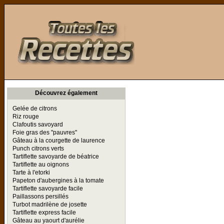
Toutes les Recettes
Découvrez également
Gelée de citrons
Riz rouge
Clafoutis savoyard
Foie gras des "pauvres"
Gâteau à la courgette de laurence
Punch citrons verts
Tartiflette savoyarde de béatrice
Tartiflette au oignons
Tarte à l'etorki
Papeton d'aubergines à la tomate
Tartiflette savoyarde facile
Paillassons persillés
Turbot madrilène de josette
Tartiflette express facile
Gâteau au yaourt d'aurélie