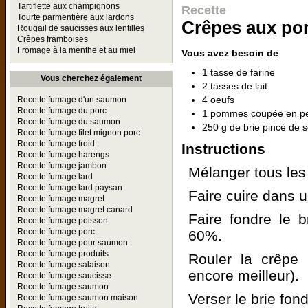
Tartiflette aux champignons
Recette
Tourte parmentière aux lardons
Crêpes aux po
Rougail de saucisses aux lentilles
Crêpes framboises
Fromage à la menthe et au miel
Vous avez besoin de
1 tasse de farine
Vous cherchez également
2 tasses de lait
4 oeufs
Recette fumage d'un saumon
Recette fumage du porc
1 pommes coupée en pe
Recette fumage du saumon
250 g de brie pincé de s
Recette fumage filet mignon porc
Recette fumage froid
Instructions
Recette fumage harengs
Recette fumage jambon
Mélanger tous les 
Recette fumage lard
Recette fumage lard paysan
Faire cuire dans 
Recette fumage magret
Recette fumage magret canard
Faire fondre le 
Recette fumage poisson
Recette fumage porc
60%.
Recette fumage pour saumon
Recette fumage produits
Rouler la crêpe 
Recette fumage salaison
encore meilleur).
Recette fumage saucisse
Recette fumage saumon
Verser le brie fon
Recette fumage saumon maison