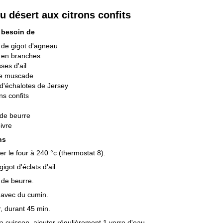
u désert aux citrons confits
 besoin de
 de gigot d'agneau
 en branches
ses d'ail
de muscade
d'échalotes de Jersey
ns confits
de beurre
oivre
ns
er le four à 240 °c (thermostat 8).
gigot d'éclats d'ail.
 de beurre.
e avec du cumin.
, durant 45 min.
a cuisson, ajouter régulièrement 1 verre d'eau.