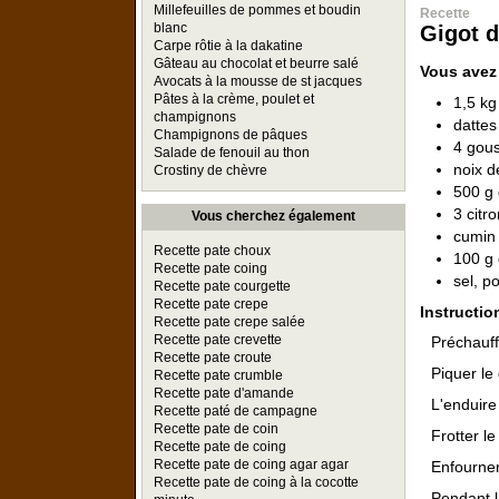
Millefeuilles de pommes et boudin
Recette
blanc
Gigot d
Carpe rôtie à la dakatine
Gâteau au chocolat et beurre salé
Vous avez
Avocats à la mousse de st jacques
Pâtes à la crème, poulet et
1,5 kg
champignons
dattes
Champignons de pâques
4 gous
Salade de fenouil au thon
noix 
Crostiny de chèvre
500 g 
3 citro
Vous cherchez également
cumin
Recette pate choux
100 g 
Recette pate coing
sel, p
Recette pate courgette
Recette pate crepe
Instructio
Recette pate crepe salée
Recette pate crevette
Préchauff
Recette pate croute
Piquer le 
Recette pate crumble
Recette pate d'amande
L'enduire
Recette paté de campagne
Recette pate de coin
Frotter l
Recette pate de coing
Recette pate de coing agar agar
Enfourner
Recette pate de coing à la cocotte
Pendant l