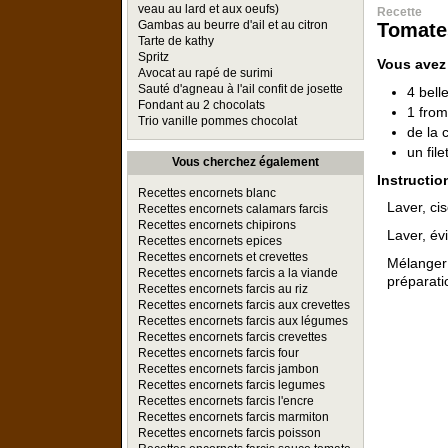
veau au lard et aux oeufs)
Recette
Gambas au beurre d'ail et au citron
Tomates
Tarte de kathy
Spritz
Vous avez
Avocat au rapé de surimi
Sauté d'agneau à l'ail confit de josette
4 bell
Fondant au 2 chocolats
1 fro
Trio vanille pommes chocolat
de la 
un file
Vous cherchez également
Instructio
Recettes encornets blanc
Laver, cis
Recettes encornets calamars farcis
Recettes encornets chipirons
Laver, év
Recettes encornets epices
Recettes encornets et crevettes
Mélanger
Recettes encornets farcis a la viande
préparatio
Recettes encornets farcis au riz
Recettes encornets farcis aux crevettes
Recettes encornets farcis aux légumes
Recettes encornets farcis crevettes
Recettes encornets farcis four
Recettes encornets farcis jambon
Recettes encornets farcis legumes
Recettes encornets farcis l'encre
Recettes encornets farcis marmiton
Recettes encornets farcis poisson