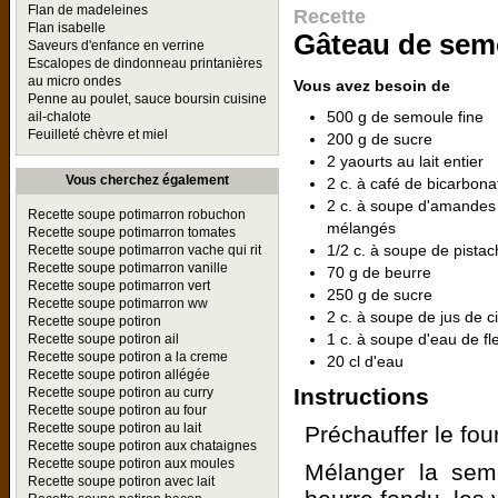
Flan de madeleines
Recette
Flan isabelle
Gâteau de se
Saveurs d'enfance en verrine
Escalopes de dindonneau printanières
au micro ondes
Vous avez besoin de
Penne au poulet, sauce boursin cuisine
500 g de semoule fine
ail-chalote
Feuilleté chèvre et miel
200 g de sucre
2 yaourts au lait entier
Vous cherchez également
2 c. à café de bicarbon
2 c. à soupe d'amandes 
Recette soupe potimarron robuchon
mélangés
Recette soupe potimarron tomates
1/2 c. à soupe de pista
Recette soupe potimarron vache qui rit
Recette soupe potimarron vanille
70 g de beurre
Recette soupe potimarron vert
250 g de sucre
Recette soupe potimarron ww
2 c. à soupe de jus de c
Recette soupe potiron
1 c. à soupe d'eau de fl
Recette soupe potiron ail
Recette soupe potiron a la creme
20 cl d'eau
Recette soupe potiron allégée
Instructions
Recette soupe potiron au curry
Recette soupe potiron au four
Recette soupe potiron au lait
Préchauffer le fou
Recette soupe potiron aux chataignes
Recette soupe potiron aux moules
Mélanger la semo
Recette soupe potiron avec lait