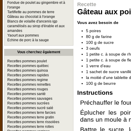
Fondue de poulet au gingembre et à
Recette
l'orange
Gâteau aux poi
Tartiflette au pommes de terre
Gâteau au chocolat à l'orange
Blancs de volaille d'ancenis igp
Vous avez besoin de
caramélisés au sirop d'érable et aux
5 poires
amandes
Yaourt aux pommes
80 g de farine
Echine de porc à la sauge
100 g de sucre
3 oeufs
Vous cherchez également
1 petite c. à soupe de 
1 petite c. à soupe de fl
Recettes pommes poulet
1 verre d'eau
Recettes pommes québec
Recettes pommes quinoa
1 sachet de sucre vanill
Recettes pommes rapides
la moitié d'une tablette 
Recettes pommes regime
100 g de beurre
Recettes pommes reinettes
Recettes pommes rouges
Instructions
Recettes pommes santé
Recettes pommes sauvages
Préchauffer le fou
Recettes pommes sucrées
Recettes pommes sucré salé
Éplucher les poi
Recettes pommes terre farcies
Recettes pommes terre gratin
dans un moule à 
Recettes pommes terre rissolées
Recettes pommes terre roties
Battre le sucre, 