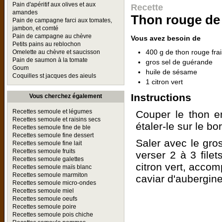
Pain d'apéritif aux olives et aux
Recette
amandes
Thon rouge de 
Pain de campagne farci aux tomates,
jambon, et comté
Pain de campagne au chèvre
Vous avez besoin de
Petits pains au reblochon
400 g de thon rouge frai
Omelette au chèvre et saucisson
Pain de saumon à la tomate
gros sel de guérande
Goum
huile de sésame
Coquilles st jacques des aieuls
1 citron vert
Instructions
Vous cherchez également
Recettes semoule et légumes
Couper le thon e
Recettes semoule et raisins secs
étaler-le sur le bo
Recettes semoule fine de ble
Recettes semoule fine dessert
Saler avec le gros
Recettes semoule fine lait
Recettes semoule fruits
verser 2 à 3 file
Recettes semoule galettes
citron vert, accom
Recettes semoule maïs blanc
Recettes semoule marmiton
caviar d'aubergines
Recettes semoule micro-ondes
Recettes semoule miel
Recettes semoule oeufs
Recettes semoule poire
Recettes semoule pois chiche