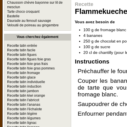
Chausson chèvre bayonne sur lit de
Recette
mesclun
Flammekueche 
Tarte choco croquant
Bastelle
Daurade au fenouil sauvage
Vous avez besoin de
Velouté de poireau au gingembre
100 g de fromage blanc
4 bananes
Vous cherchez également
250 g de chocolat en po
Recette tatin entrée
100 g de sucre
Recette tatin facile
20 cl de chantilly (pour
Recette tatin figues
Recette tatin figues foie gras
Instructions
Recette tatin foie gras frais
Recette tatin foie gras pommes
Préchauffer le fou
Recette tatin fromage
Recette tatin glace
Couper les banane
Recette tatin individuelle
de tarte que vou
Recette tatin induction
Recette tatin jambon
fromage blanc.
Recette tatin kiwi orange
Recette tatin l'abricot
Saupoudrer de cho
Recette tatin l'ananas
Recette tatin l'échalote
Enfourner pendant
Recette tatin légère
Recette tatin légumes
Recette tatin lignac