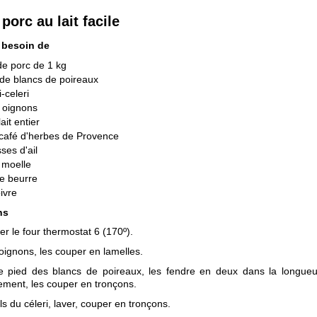
 porc au lait facile
 besoin de
 de porc de 1 kg
de blancs de poireaux
-celeri
 oignons
lait entier
 café d'herbes de Provence
ses d'ail
 moelle
e beurre
oivre
ns
er le four thermostat 6 (170º).
 oignons, les couper en lamelles.
e pied des blancs de poireaux, les fendre en deux dans la longueur
ment, les couper en tronçons.
ils du céleri, laver, couper en tronçons.