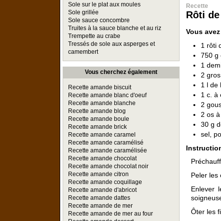
Sole sur le plat aux moules
Recette
Sole grillée
Rôti de
Sole sauce concombre
Truites à la sauce blanche et au riz
Vous avez
Trempette au crabe
Tressés de sole aux asperges et
1 rôti
camembert
750 g 
1 demi
Vous cherchez également
2 gros
1 l de 
Recette amande biscuit
1 c. à
Recette amande blanc d'oeuf
Recette amande blanche
2 gous
Recette amande blog
2 os à
Recette amande boule
30 g d
Recette amande brick
sel, p
Recette amande caramel
Recette amande caramélisé
Instructio
Recette amande caramélisée
Recette amande chocolat
Préchauff
Recette amande chocolat noir
Recette amande citron
Peler les
Recette amande coquillage
Enlever l
Recette amande d'abricot
soigneuse
Recette amande dattes
Recette amande de mer
Ôter les f
Recette amande de mer au four