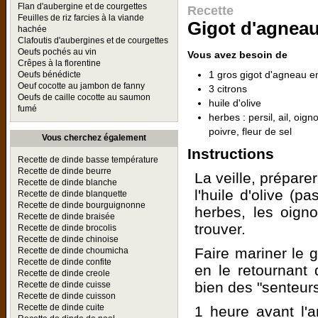
Flan d'aubergine et de courgettes
Recette
Feuilles de riz farcies à la viande
Gigot d'agneau
hachée
Clafoutis d'aubergines et de courgettes
Oeufs pochés au vin
Vous avez besoin de
Crêpes à la florentine
1 gros gigot d'agneau en
Oeufs bénédicte
Oeuf cocotte au jambon de fanny
3 citrons
Oeufs de caille cocotte au saumon
huile d'olive
fumé
herbes : persil, ail, oig
poivre, fleur de sel
Vous cherchez également
Instructions
Recette de dinde basse température
Recette de dinde beurre
La veille, prépare
Recette de dinde blanche
l'huile d'olive (pa
Recette de dinde blanquette
Recette de dinde bourguignonne
herbes, les oigno
Recette de dinde braisée
trouver.
Recette de dinde brocolis
Recette de dinde chinoise
Faire mariner le 
Recette de dinde choumicha
Recette de dinde confite
en le retournant
Recette de dinde creole
bien des "senteurs
Recette de dinde cuisse
Recette de dinde cuisson
Recette de dinde cuite
1 heure avant l'ar