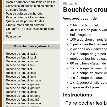
Hachis parmentier aux tomates de lilie
Recette
Cassolette au bresse bleu en crumble
Bouchées crous
de pain d'épices
Pain de poisson aux herbes
Pain de poisson à l'autocuiseur
Vous avez besoin de
Quenelles de poisson froides
2 blancs de poulet
Croque-monsieur au poisson
Chaudrée de poissons et de fruits de
40 feuilles de pâte à wo
mer
huile végétale
Pain de thon
100 g de chou chinois 
1 petite carotte finemen
Vous cherchez également
3 oignons nouveaux fin
2 c. à soupe de graines
Recette de fenouil facile
Recette de fenouil farci
quelques feuilles de sal
Recette de fenouil forum
80 ml d’huile d’arachide
Recette de fenouil four
1 c. à soupe de vinaigre
Recette de fenouil fr
1 c. à soupe de sucre b
Recette de fenouil frais
Recette de fenouil froid
1 c. à soupe de sauce de
Recette de fenouil fromage
1 c. à soupe d’huile de
Recette de fenouil gratiné
1 gousse d’ail pilée
Recette de fenouil gratuite
Recette de fenouil grillé
Instructions
Recette de fenouil légume
Recette de fenouil mariné
Faire pocher les b
Recette de fenouil marmiton