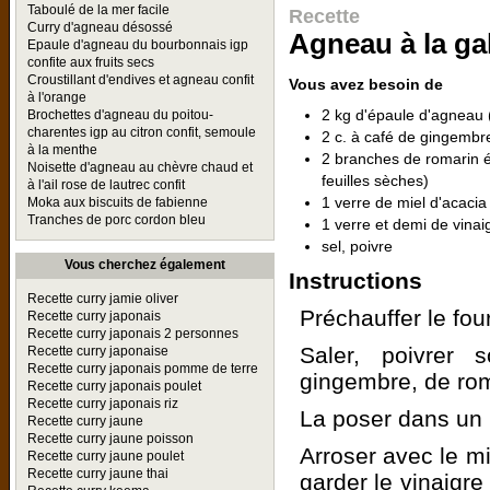
Taboulé de la mer facile
Recette
Curry d'agneau désossé
Agneau à la ga
Epaule d'agneau du bourbonnais igp
confite aux fruits secs
Croustillant d'endives et agneau confit
Vous avez besoin de
à l'orange
2 kg d'épaule d'agneau 
Brochettes d'agneau du poitou-
charentes igp au citron confit, semoule
2 c. à café de gingembre
à la menthe
2 branches de romarin é
Noisette d'agneau au chèvre chaud et
feuilles sèches)
à l'ail rose de lautrec confit
1 verre de miel d'acacia
Moka aux biscuits de fabienne
Tranches de porc cordon bleu
1 verre et demi de vinai
sel, poivre
Vous cherchez également
Instructions
Recette curry jamie oliver
Préchauffer le fou
Recette curry japonais
Recette curry japonais 2 personnes
Saler, poivrer 
Recette curry japonaise
Recette curry japonais pomme de terre
gingembre, de rom
Recette curry japonais poulet
Recette curry japonais riz
La poser dans un p
Recette curry jaune
Recette curry jaune poisson
Arroser avec le mi
Recette curry jaune poulet
Recette curry jaune thai
garder le vinaigre