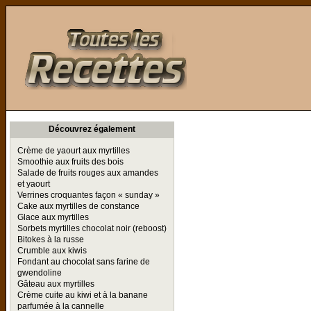
Toutes les Recettes
Découvrez également
Crème de yaourt aux myrtilles
Smoothie aux fruits des bois
Salade de fruits rouges aux amandes
et yaourt
Verrines croquantes façon « sunday »
Cake aux myrtilles de constance
Glace aux myrtilles
Sorbets myrtilles chocolat noir (reboost)
Bitokes à la russe
Crumble aux kiwis
Fondant au chocolat sans farine de
gwendoline
Gâteau aux myrtilles
Crème cuite au kiwi et à la banane
parfumée à la cannelle