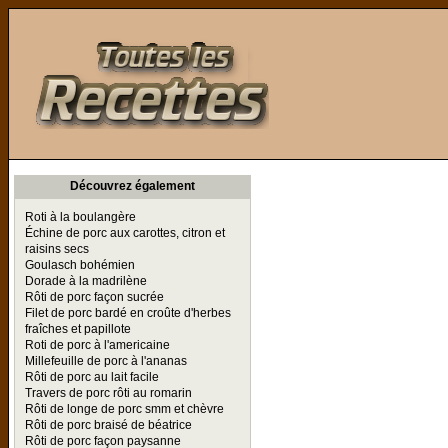
Toutes les Recettes
Découvrez également
Roti à la boulangère
Échine de porc aux carottes, citron et
raisins secs
Goulasch bohémien
Dorade à la madrilène
Rôti de porc façon sucrée
Filet de porc bardé en croûte d'herbes
fraîches et papillote
Roti de porc à l'americaine
Millefeuille de porc à l'ananas
Rôti de porc au lait facile
Travers de porc rôti au romarin
Rôti de longe de porc smm et chèvre
Rôti de porc braisé de béatrice
Rôti de porc façon paysanne