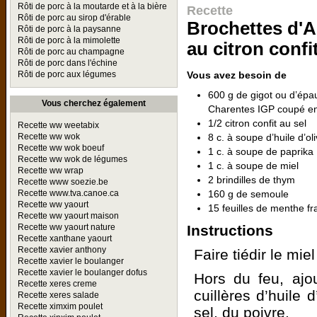
Rôti de porc à la moutarde et à la bière
Recette
Rôti de porc au sirop d'érable
Brochettes d'
Rôti de porc à la paysanne
Rôti de porc à la mimolette
au citron confi
Rôti de porc au champagne
Rôti de porc dans l'échine
Vous avez besoin de
Rôti de porc aux légumes
600 g de gigot ou d’épa
Vous cherchez également
Charentes IGP coupé en
1/2 citron confit au sel
Recette ww weetabix
8 c. à soupe d’huile d’
Recette ww wok
Recette ww wok boeuf
1 c. à soupe de paprika
Recette ww wok de légumes
1 c. à soupe de miel
Recette ww wrap
2 brindilles de thym
Recette www soezie.be
160 g de semoule
Recette www.tva.canoe.ca
Recette ww yaourt
15 feuilles de menthe fr
Recette ww yaourt maison
Instructions
Recette ww yaourt nature
Recette xanthane yaourt
Recette xavier anthony
Faire tiédir le mi
Recette xavier le boulanger
Recette xavier le boulanger dofus
Hors du feu, ajou
Recette xeres creme
cuillères d’huile 
Recette xeres salade
Recette ximxim poulet
sel, du poivre.