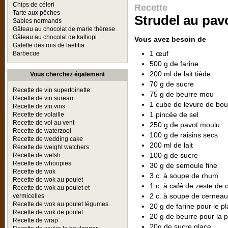
Chips de céleri
Recette
Tarte aux pêches
Strudel au pav
Sables normands
Gâteau au chocolat de marie thèrese
Gâteau au chocolat de kalliopi
Vous avez besoin de
Galette des rois de laetitia
1 œuf
Barbecue
500 g de farine
200 ml de lait tiède
Vous cherchez également
70 g de sucre
Recette de vin supertoinette
75 g de beurre mou
Recette de vin sureau
1 cube de levure de bou
Recette de vin vins
1 pincée de sel
Recette de volaille
Recette de vol au vent
250 g de pavot moulu
Recette de waterzooi
100 g de raisins secs
Recette de wedding cake
200 ml de lait
Recette de weight watchers
100 g de sucre
Recette de welsh
Recette de whoopies
30 g de semoule fine
Recette de wok
3 c. à soupe de rhum
Recette de wok au poulet
1 c. à café de zeste de 
Recette de wok au poulet et
2 c. à soupe de cerneau
vermicelles
Recette de wok au poulet légumes
20 g de farine pour le pl
Recette de wok de poulet
20 g de beurre pour la 
Recette de wrap
20g de sucre glace