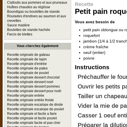
Clafoutis aux pommes et aux pruneaux
Recette
Huîtres chaudes au réglisse
Petit pain roqu
Boundigas ou boulettes de viande
Roulades d'endives au saumon et aux
crevettes
Vous avez besoin de
Sauce madère
petit pain oblongue ou 
Boulettes de viande hachée
Farcis de blettes
roquefort
jambon (1/4 à 1/2 tranc
Vous cherchez également
crème fraîche
oeuf (entier)
Recette originale de gateau
poivre
Recette originale de lapin
Recette originale d'entrée
Instructions
Recette originale de pates
Recette originale de poulet
Préchauffer le fou
Recette originale dessert chocolat
Recette originale dessert noel
Ouvrir les petits
Recette originale dessert pommes
Recette originale dessert pour noël
Tailler un chapeau
Recette originale entrée
Recette originale entrée froide
Vider la mie de pa
Recette originale escalope de dinde
Recette originale escalope de poulet
Recette originale et facile a faire
Casser 1 oeuf ent
Recette originale et facile poulet
Recette originale facile et pas cher
Préparer la diluti