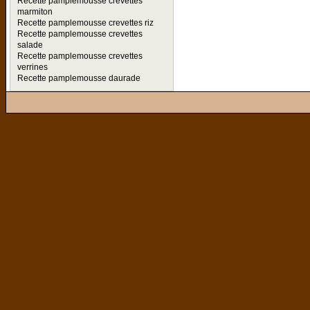
Recette pamplemousse crevettes
marmiton
Recette pamplemousse crevettes riz
Recette pamplemousse crevettes
salade
Recette pamplemousse crevettes
verrines
Recette pamplemousse daurade