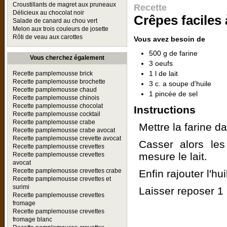
Croustillants de magret aux pruneaux
Recette
Délicieux au chocolat noir
Crêpes faciles 
Salade de canard au chou vert
Melon aux trois couleurs de josette
Rôti de veau aux carottes
Vous avez besoin de
500 g de farine
Vous cherchez également
3 oeufs
1 l de lait
Recette pamplemousse brick
Recette pamplemousse brochette
3 c. a soupe d'huile
Recette pamplemousse chaud
1 pincée de sel
Recette pamplemousse chinois
Recette pamplemousse chocolat
Instructions
Recette pamplemousse cocktail
Recette pamplemousse crabe
Mettre la farine da
Recette pamplemousse crabe avocat
Recette pamplemousse crevette avocat
Casser alors les
Recette pamplemousse crevettes
mesure le lait.
Recette pamplemousse crevettes
avocat
Recette pamplemousse crevettes crabe
Enfin rajouter l'hu
Recette pamplemousse crevettes et
surimi
Laisser reposer 1
Recette pamplemousse crevettes
fromage
Recette pamplemousse crevettes
fromage blanc