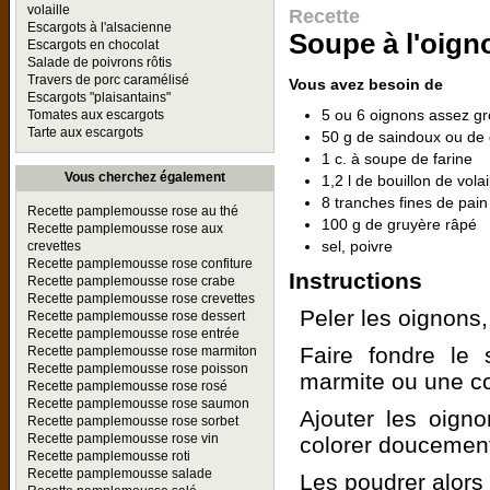
volaille
Recette
Escargots à l'alsacienne
Soupe à l'oign
Escargots en chocolat
Salade de poivrons rôtis
Travers de porc caramélisé
Vous avez besoin de
Escargots "plaisantains"
5 ou 6 oignons assez gr
Tomates aux escargots
Tarte aux escargots
50 g de saindoux ou de 
1 c. à soupe de farine
Vous cherchez également
1,2 l de bouillon de volai
8 tranches fines de pai
Recette pamplemousse rose au thé
100 g de gruyère râpé
Recette pamplemousse rose aux
sel, poivre
crevettes
Recette pamplemousse rose confiture
Instructions
Recette pamplemousse rose crabe
Recette pamplemousse rose crevettes
Peler les oignons,
Recette pamplemousse rose dessert
Recette pamplemousse rose entrée
Faire fondre le
Recette pamplemousse rose marmiton
Recette pamplemousse rose poisson
marmite ou une co
Recette pamplemousse rose rosé
Recette pamplemousse rose saumon
Ajouter les oigno
Recette pamplemousse rose sorbet
Recette pamplemousse rose vin
colorer doucement 
Recette pamplemousse roti
Recette pamplemousse salade
Les poudrer alors 