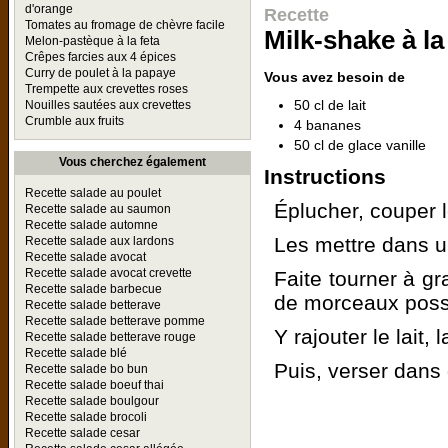
d'orange
Recette
Tomates au fromage de chèvre facile
Milk-shake à l
Melon-pastèque à la feta
Crêpes farcies aux 4 épices
Curry de poulet à la papaye
Vous avez besoin de
Trempette aux crevettes roses
50 cl de lait
Nouilles sautées aux crevettes
Crumble aux fruits
4 bananes
50 cl de glace vanille
Vous cherchez également
Instructions
Recette salade au poulet
Éplucher, couper 
Recette salade au saumon
Recette salade automne
Les mettre dans u
Recette salade aux lardons
Recette salade avocat
Recette salade avocat crevette
Faite tourner à gr
Recette salade barbecue
de morceaux poss
Recette salade betterave
Recette salade betterave pomme
Y rajouter le lait,
Recette salade betterave rouge
Recette salade blé
Puis, verser dans 
Recette salade bo bun
Recette salade boeuf thai
Recette salade boulgour
Recette salade brocoli
Recette salade cesar