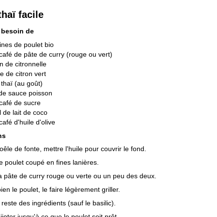
thaï facile
 besoin de
rines de poulet bio
 café de pâte de curry (rouge ou vert)
n de citronnelle
le de citron vert
c thaï (au goût)
t de sauce poisson
 café de sucre
 de lait de coco
café d'huile d'olive
ns
êle de fonte, mettre l'huile pour couvrir le fond.
le poulet coupé en fines lanières.
la pâte de curry rouge ou verte ou un peu des deux.
en le poulet, le faire légèrement griller.
 reste des ingrédients (sauf le basilic).
joter jusqu'à ce que le poulet soit prêt.