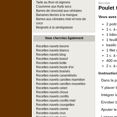
Tarte au thon et oignons
Recette
Couronne aux fruits secs
Poulet 
Barres de chocolat aux céréales
Bananes farcies à la mangue
Vous avez
Barres aux céreales miel et noix de
coco
2 poit
Beignets à la sénégalaise
1 c. à
1 bâto
Vous cherchez également
1 feuil
basili
Recettes navets beurre
1 file
Recettes navets blancs
Recettes navets blog
1 c. à
Recettes navets boeuf
400 ml
Recettes navets botte
2 c. à 
Recettes navets boule d'or
Recettes navets braisés
Instructio
Recettes navets caramélisés
Recettes navets carottes marmiton
Dans la po
Recettes navets carottes nouvelles
Y placer 
Recettes navets celeri
Recettes navets choux
Intégrer 
Recettes navets confits
Recettes navets confits miel
Enrober bi
Recettes navets courgettes
Recettes navets creme
Ajouter le
Recettes navets crus
Laisser mi