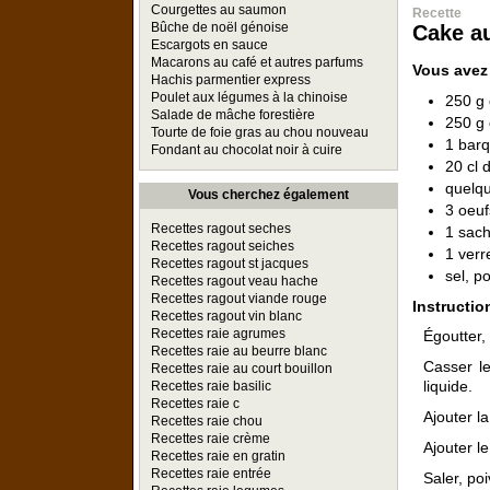
Courgettes au saumon
Recette
Bûche de noël génoise
Cake au
Escargots en sauce
Macarons au café et autres parfums
Vous avez
Hachis parmentier express
Poulet aux légumes à la chinoise
250 g 
Salade de mâche forestière
250 g 
Tourte de foie gras au chou nouveau
1 barq
Fondant au chocolat noir à cuire
20 cl 
quelqu
Vous cherchez également
3 oeuf
Recettes ragout seches
1 sach
Recettes ragout seiches
1 verre
Recettes ragout st jacques
sel, p
Recettes ragout veau hache
Recettes ragout viande rouge
Instructio
Recettes ragout vin blanc
Recettes raie agrumes
Égoutter, 
Recettes raie au beurre blanc
Casser le
Recettes raie au court bouillon
liquide.
Recettes raie basilic
Recettes raie c
Ajouter la
Recettes raie chou
Recettes raie crème
Ajouter l
Recettes raie en gratin
Recettes raie entrée
Saler, poi