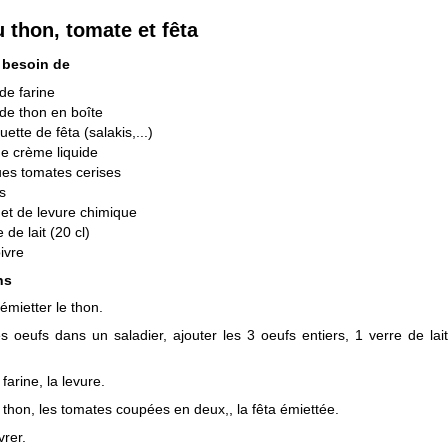
 thon, tomate et fêta
 besoin de
de farine
de thon en boîte
uette de fêta (salakis,...)
de crème liquide
es tomates cerises
s
et de levure chimique
 de lait (20 cl)
oivre
ns
émietter le thon.
s oeufs dans un saladier, ajouter les 3 oeufs entiers, 1 verre de lai
 farine, la levure.
e thon, les tomates coupées en deux,, la fêta émiettée.
vrer.