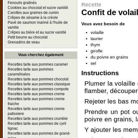
Fenouils gratinés
Recette
Cookies au chocolat et sucre vanillé
Confit de volail
Carottes aux graines de cumin
Crêpes de sésame à la créole
Pavé de saumon mariné à l'huile de
Vous avez besoin de
vanille
volaille
Crêpes au bière et au sucre vanillé
Petit beurre au chocolat
laurier
Grenadins de veau
thym
girofle
Vous cherchez également
du poivre en grains
sel
Recettes tarte aux pommes caramel
Recettes tarte aux pommes
Instructions
caramélisées
Recettes tarte aux pommes chocolat
Plumer la volaille 
Recettes tarte aux pommes classique
Recettes tarte aux pommes compote
flamber, découpe
Recettes tarte aux pommes creme
Recettes tarte aux pommes creme
Rejeter les bas mo
fraiche
Recettes tarte aux pommes creme
Prendre un pot ou
patissiere
poivre en grains, l
Recettes tarte aux pommes crumble
Recettes tarte aux pommes de cyril
Y ajouter les memb
lignac
Recettes tarte aux pommes de grand-