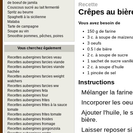
de boeuf de jamila
Recette
Couscous sucré au lait fermenté
Crêpes au bière
Spritz au beurre
Spaghetti à la sicilienne
Mataba
Vous avez besoin de
Tarte de campagne
150 g de farine
Soupe au vin
Smoothie pommes, pêches, poires
3 c. à soupe de maïzen
3 oeufs
Vous cherchez également
0.5 l de bière
2 c. à soupe de sucre
Recettes aubergines farcies veau
1 sachet de sucre vanill
Recettes aubergines farcies viande
2 c. à soupe d'huile
Recettes aubergines farcies viande
hachée
1 pincée de sel
Recettes aubergines farcies weight
Instructions
watchers
Recettes aubergines farcies ww
Recettes aubergines feta
Mélanger la farine
Recettes aubergines four
Recettes aubergines frites
Incorporer les oeu
Recettes aubergines frites à la sauce
tomate
Ajouter l'huile, le 
Recettes aubergines frites tomate
bière.
Recettes aubergines froides
Recettes aubergines fromage
Laisser reposer si
Recettes aubergines gorgonzola