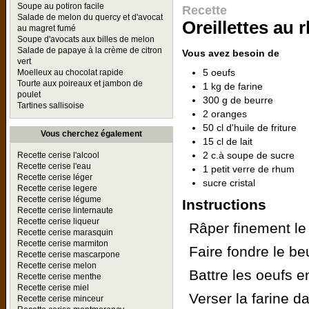
Soupe au potiron facile
Recette
Salade de melon du quercy et d'avocat
Oreillettes au
au magret fumé
Soupe d'avocats aux billes de melon
Salade de papaye à la crème de citron
Vous avez besoin de
vert
5 oeufs
Moelleux au chocolat rapide
Tourte aux poireaux et jambon de
1 kg de farine
poulet
300 g de beurre
Tartines sallisoise
2 oranges
50 cl d'huile de friture
Vous cherchez également
15 cl de lait
2 c.à soupe de sucre
Recette cerise l'alcool
Recette cerise l'eau
1 petit verre de rhum
Recette cerise léger
sucre cristal
Recette cerise legere
Recette cerise légume
Instructions
Recette cerise linternaute
Recette cerise liqueur
Râper finement le
Recette cerise marasquin
Recette cerise marmiton
Faire fondre le be
Recette cerise mascarpone
Recette cerise melon
Battre les oeufs e
Recette cerise menthe
Recette cerise miel
Verser la farine d
Recette cerise minceur