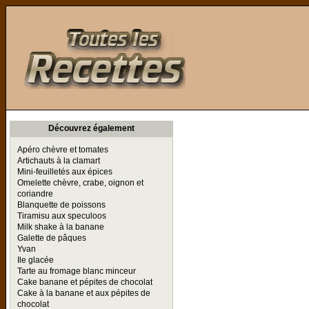
Toutes les Recettes
Découvrez également
Apéro chèvre et tomates
Artichauts à la clamart
Mini-feuilletés aux épices
Omelette chèvre, crabe, oignon et
coriandre
Blanquette de poissons
Tiramisu aux speculoos
Milk shake à la banane
Galette de pâques
Yvan
Ile glacée
Tarte au fromage blanc minceur
Cake banane et pépites de chocolat
Cake à la banane et aux pépites de
chocolat