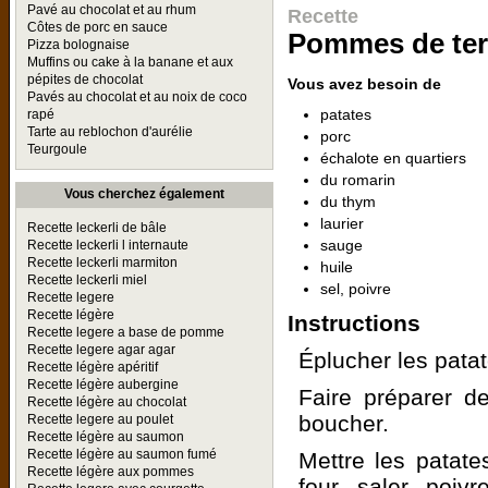
Pavé au chocolat et au rhum
Recette
Côtes de porc en sauce
Pommes de terr
Pizza bolognaise
Muffins ou cake à la banane et aux
pépites de chocolat
Vous avez besoin de
Pavés au chocolat et au noix de coco
patates
rapé
Tarte au reblochon d'aurélie
porc
Teurgoule
échalote en quartiers
du romarin
Vous cherchez également
du thym
laurier
Recette leckerli de bâle
sauge
Recette leckerli l internaute
Recette leckerli marmiton
huile
Recette leckerli miel
sel, poivre
Recette legere
Recette légère
Instructions
Recette legere a base de pomme
Recette legere agar agar
Éplucher les patat
Recette légère apéritif
Recette légère aubergine
Faire préparer de
Recette légère au chocolat
boucher.
Recette legere au poulet
Recette légère au saumon
Recette légère au saumon fumé
Mettre les patate
Recette légère aux pommes
four, saler, poiv