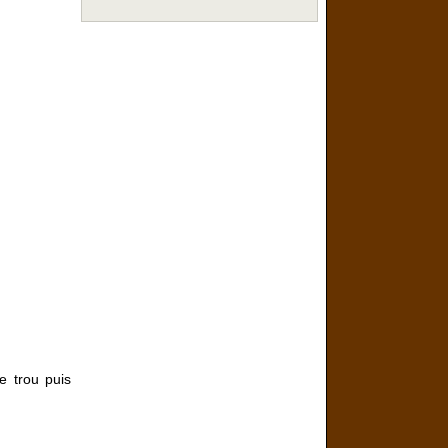
.
e trou puis