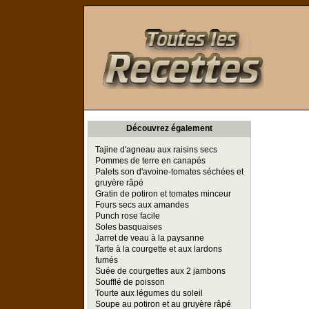
Toutes les Recettes
Découvrez également
Tajine d'agneau aux raisins secs
Pommes de terre en canapés
Palets son d'avoine-tomates séchées et
gruyère râpé
Gratin de potiron et tomates minceur
Fours secs aux amandes
Punch rose facile
Soles basquaises
Jarret de veau à la paysanne
Tarte à la courgette et aux lardons
fumés
Suée de courgettes aux 2 jambons
Soufflé de poisson
Tourte aux légumes du soleil
Soupe au potiron et au gruyère râpé