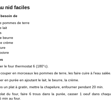
u nid faciles
 besoin de
de pommes de terre
e lait
s
e beurre
de crème
lure
 poivre
ns
er le four thermostat 6 (180°c).
 couper en morceaux les pommes de terre, les faire cuire à l'eau salée
er en purée en ajoutant le lait, le beurre, la crème.
ns un plat à gratin, mettre la chapelure, enfourner pendant 20 min.
 plat du four, faire 6 trous dans la purée, casser 1 oeuf dans chaqu
5 min au four.