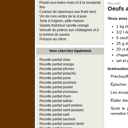
Poulet aux baies roses et à la moutarde
Recette
fine
Oeufs a
Cuisses de lapereaux aux fruits secs
Vin de noix vertes de la st jean
Vous avez
Tarte à l'oignon, pâte maison
Salade fraîcheur carotte-orange
1 kg 
Velouté de potiron aux châtaignes et à
1/2 l d
la tomme de savoie
6 oeuf
Poisson au citron
25 g d
20 cl 
Vous cherchez également
chape
Recette parfait olive
sel et
Recette parfait orange
Instructio
Recette parfait pêches
Recette parfait pistache
Préchauff
Recette parfait poire
Recette parfait pommes
Éplucher,
Recette parfait poulet
Recette parfait pruneaux
Les écras
Recette parfait rhum
Étaler da
Recette parfait safran
Recette parfait saint emilion
Sortir le
Recette parfait saint-jacques
remettre 
Recette parfait salé
Recette parfait saumon
Recette parfait saumon fumé