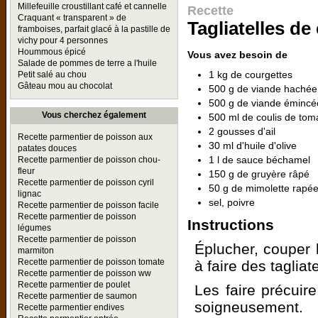
Millefeuille croustillant café et cannelle
Recette
Craquant « transparent » de
Tagliatelles de
framboises, parfait glacé à la pastille de
vichy pour 4 personnes
Hoummous épicé
Vous avez besoin de
Salade de pommes de terre a l'huile
1 kg de courgettes
Petit salé au chou
Gâteau mou au chocolat
500 g de viande hachée
500 g de viande émincé
Vous cherchez également
500 ml de coulis de tom
2 gousses d'ail
Recette parmentier de poisson aux
30 ml d'huile d'olive
patates douces
1 l de sauce béchamel
Recette parmentier de poisson chou-
fleur
150 g de gruyère râpé
Recette parmentier de poisson cyril
50 g de mimolette rapé
lignac
sel, poivre
Recette parmentier de poisson facile
Recette parmentier de poisson
Instructions
légumes
Recette parmentier de poisson
Éplucher, couper
marmiton
Recette parmentier de poisson tomate
à faire des tagliate
Recette parmentier de poisson ww
Recette parmentier de poulet
Les faire précuir
Recette parmentier de saumon
soigneusement.
Recette parmentier endives