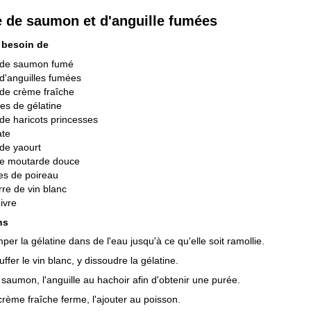
 de saumon et d'anguille fumées
 besoin de
 de saumon fumé
d'anguilles fumées
de crème fraîche
lles de gélatine
de haricots princesses
ate
de yaourt
de moutarde douce
es de poireau
rre de vin blanc
oivre
ns
per la gélatine dans de l'eau jusqu'à ce qu'elle soit ramollie.
ffer le vin blanc, y dissoudre la gélatine.
 saumon, l'anguille au hachoir afin d'obtenir une purée.
 crème fraîche ferme, l'ajouter au poisson.