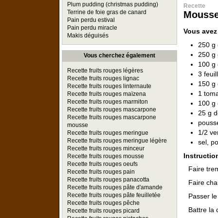
Plum pudding (christmas pudding)
Recette
Terrine de foie gras de canard
Mousse
Pain perdu estival
Pain perdu miracle
Vous avez
Makis déguisés
250 g
250 g 
Vous cherchez également
100 g 
Recette fruits rouges légères
3 feui
Recette fruits rouges lignac
150 g 
Recette fruits rouges linternaute
1 tom
Recette fruits rouges maïzena
Recette fruits rouges marmiton
100 g 
Recette fruits rouges mascarpone
25 g 
Recette fruits rouges mascarpone
pouss
mousse
1/2 ve
Recette fruits rouges meringue
Recette fruits rouges meringue légère
sel, p
Recette fruits rouges minceur
Instructio
Recette fruits rouges mousse
Recette fruits rouges oeufs
Faire trem
Recette fruits rouges pain
Recette fruits rouges panacotta
Faire chau
Recette fruits rouges pâte d'amande
Recette fruits rouges pâte feuilletée
Passer le
Recette fruits rouges pêche
Battre la
Recette fruits rouges picard