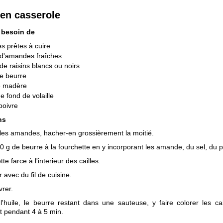
 en casserole
 besoin de
les prêtes à cuire
 d'amandes fraîches
de raisins blancs ou noirs
e beurre
e madère
de fond de volaille
 poivre
ns
les amandes, hacher-en grossièrement la moitié.
0 g de beurre à la fourchette en y incorporant les amande, du sel, du p
tte farce à l'interieur des cailles.
r avec du fil de cuisine.
vrer.
l'huile, le beurre restant dans une sauteuse, y faire colorer les cai
t pendant 4 à 5 min.