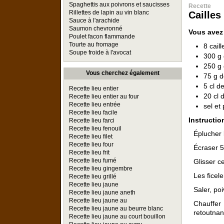
Spaghettis aux poivrons et saucisses
Recette
Rillettes de lapin au vin blanc
Cailles
Sauce à l'arachide
Saumon chevronné
Vous avez
Poulet facon flammande
Tourte au fromage
8 cail
Soupe froide à l'avocat
300 g
250 g 
Vous cherchez également
75 g d
5 cl d
Recette lieu entier
20 cl 
Recette lieu entier au four
Recette lieu entrée
sel et
Recette lieu facile
Instructio
Recette lieu farci
Recette lieu fenouil
Éplucher 
Recette lieu filet
Recette lieu four
Écraser 5
Recette lieu frit
Recette lieu fumé
Glisser ce
Recette lieu gingembre
Les ficele
Recette lieu grillé
Recette lieu jaune
Saler, poi
Recette lieu jaune aneth
Recette lieu jaune au
Chauffer 
Recette lieu jaune au beurre blanc
retoutnan
Recette lieu jaune au court bouillon