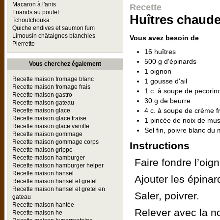
Macaron à l'anis
Recette
Friands au poulet
Huîtres chaude
Tchoutchouka
Quiche endives et saumon fum
Limousin châtaignes blanchies
Vous avez besoin de
Pierrette
16 huîtres
500 g d'épinards
Vous cherchez également
1 oignon
Recette maison fromage blanc
1 gousse d'ail
Recette maison fromage frais
1 c. à soupe de pecorin
Recette maison gastro
30 g de beurre
Recette maison gateau
4 c. à soupe de crème f
Recette maison glace
Recette maison glace fraise
1 pincée de noix de mu
Recette maison glace vanille
Sel fin, poivre blanc du 
Recette maison gommage
Recette maison gommage corps
Instructions
Recette maison grippe
Recette maison hamburger
Faire fondre l’oign
Recette maison hamburger helper
Recette maison hansel
Ajouter les épinar
Recette maison hansel et gretel
Recette maison hansel et gretel en
Saler, poivrer.
gateau
Recette maison hantée
Relever avec la n
Recette maison he