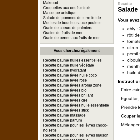
Makroud
Recette
Croquettes aux oeufs miroir
Salade 
Ma soupe artistique
Salade de pommes de terre froide
Vous avez
Moules de bouchot sauce poulette
Gratin de coeurs de palmiers
ebly :
Gratins de fruits de mer
rôti d
Gratin de penne aux fruits de mer
tomate
citron 
Vous cherchez également
persil 
ciboule
Recette baume huiles essentielles
Recette baume huile végétale
menthe
Recette baume hydratant
huile d
Recette baume lèvre huile coco
Recette baume levre rose
Instructio
Recette baume lèvres aroma zone
Faire cui
Recette baume lèvres bio
Recette baume lèvres brillant
Egoutter, 
Recette baume levres cire
Recette baume lèvres huile essentielle
Prendre le
Recette baume lèvres stick
Recette baume massage
Couper les
Recette baume parfum
Mélanger 
Recette baume pour les lèvres choco-
noisette
Recette baume pour les levres maison