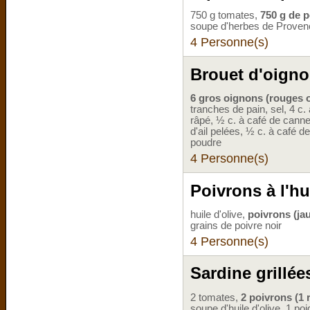
750 g tomates,
750 g de p
soupe d'herbes de Provence,
4 Personne(s)
Brouet d'oign
6 gros oignons (rouges 
tranches de pain, sel, 4 c
râpé, ½ c. à café de canne
d'ail pelées, ½ c. à café 
poudre
4 Personne(s)
Poivrons à l'hu
huile d'olive,
poivrons (ja
grains de poivre noir
4 Personne(s)
Sardine grillée
2 tomates,
2 poivrons (1 
soupe d'huile d'olive, 1 poi