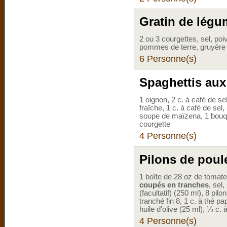
Gratin de lég
2 ou 3 courgettes, sel, poi
pommes de terre, gruyère râ
6 Personne(s)
Spaghettis aux
1 oignon, 2 c. à café de se
fraîche, 1 c. à café de se
soupe de maïzena, 1 bouque
courgette
4 Personne(s)
Pilons de poul
1 boîte de 28 oz de tomat
coupés en tranches
, sel
(facultatif) (250 ml), 8 pil
tranché fin 8, 1 c. à thé pa
huile d'olive (25 ml), ¼ c.
4 Personne(s)